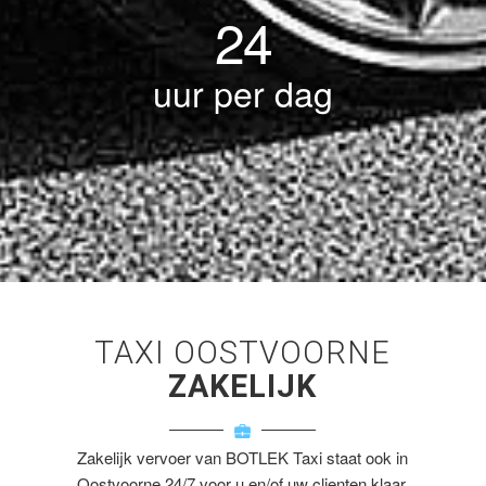
24
uur per dag
TAXI OOSTVOORNE
ZAKELIJK
Zakelijk vervoer van BOTLEK Taxi staat ook in
Oostvoorne 24/7 voor u en/of uw clienten klaar.