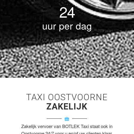
24
uur per dag
TAXI OOSTVOORNE
ZAKELIJK
Zakelijk vervoer van BOTLEK Taxi staat ook in
Oostvoorne 24/7 voor u en/of uw clienten klaar.