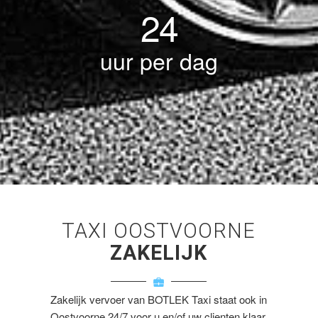
24
uur per dag
TAXI OOSTVOORNE
ZAKELIJK
Zakelijk vervoer van BOTLEK Taxi staat ook in
Oostvoorne 24/7 voor u en/of uw clienten klaar.