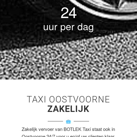
24
uur per dag
TAXI OOSTVOORNE
ZAKELIJK
Zakelijk vervoer van BOTLEK Taxi staat ook in
Oostvoorne 24/7 voor u en/of uw clienten klaar.