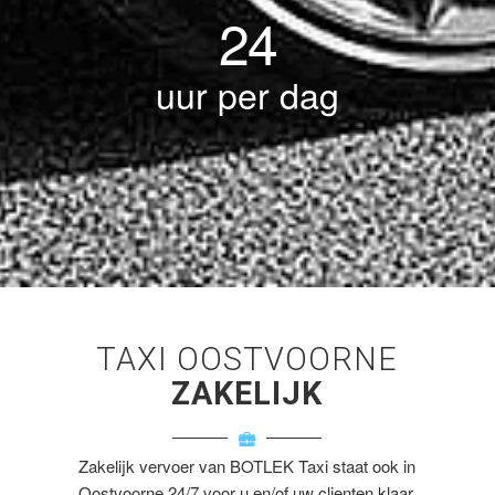
24
uur per dag
TAXI OOSTVOORNE
ZAKELIJK
Zakelijk vervoer van BOTLEK Taxi staat ook in
Oostvoorne 24/7 voor u en/of uw clienten klaar.