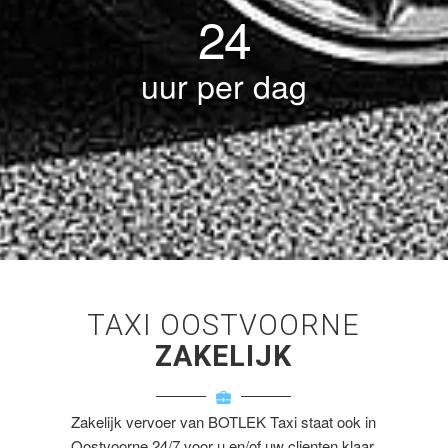
24
uur per dag
TAXI OOSTVOORNE
ZAKELIJK
Zakelijk vervoer van BOTLEK Taxi staat ook in
Oostvoorne 24/7 voor u en/of uw clienten klaar.