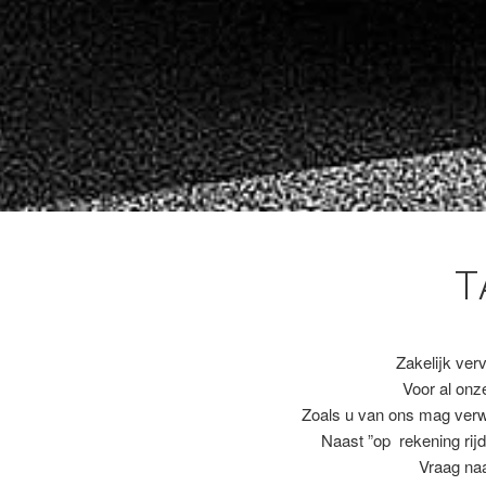
T
Zakelijk ver
Voor al on
Zoals u van ons mag ver
Naast ”op rekening rijd
Vraag naa