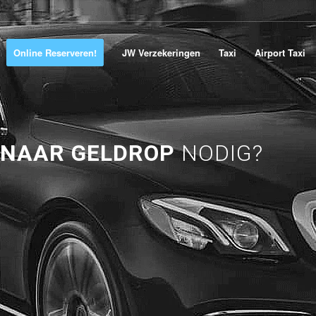
Online Reserveren!
JW Verzekeringen
Taxi
Airport Taxi
 NAAR GELDROP
NODIG?