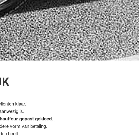
JK
ienten klaar.
 aanwezig is.
hauffeur gepast gekleed
.
ndere vorm van betaling.
den heeft.