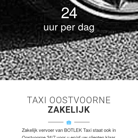
24
uur per dag
TAXI OOSTVOORNE
ZAKELIJK
Zakelijk vervoer van BOTLEK Taxi staat ook in
Oostvoorne 24/7 voor u en/of uw clienten klaar.