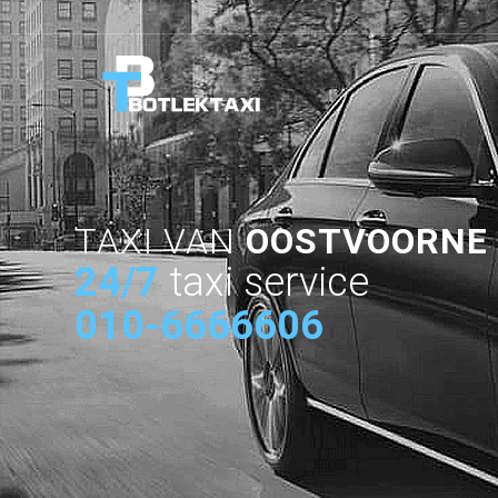
TAXI VAN
OOSTVOORNE
24/7
taxi service
010-6666606