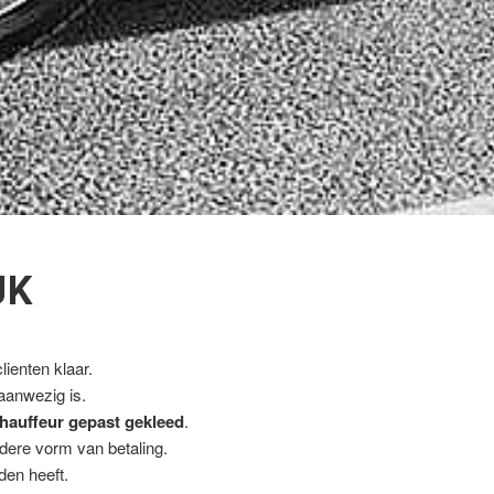
JK
ienten klaar.
 aanwezig is.
hauffeur gepast gekleed
.
ndere vorm van betaling.
den heeft.