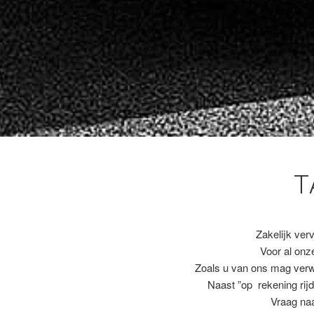
T
Zakelijk ver
Voor al on
Zoals u van ons mag ver
Naast ”op rekening rijd
Vraag naa