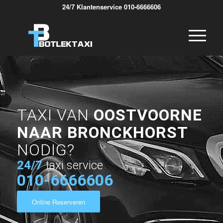
24/7 Klantenservice 010-6666606
TAXI VAN
OOSTVOORNE
NAAR BRONCKHORST
NODIG?
24/7
taxi service
010-6666606
Online Reserveren