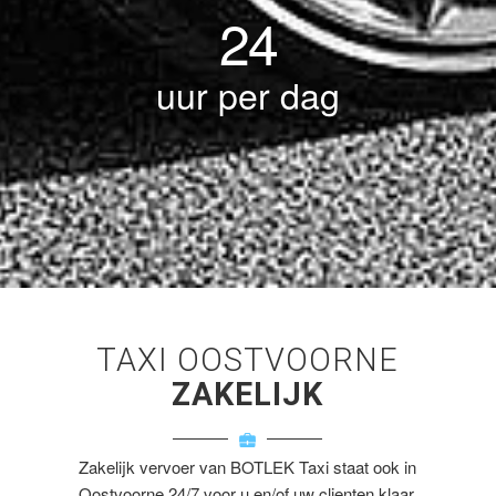
24
uur per dag
TAXI OOSTVOORNE
ZAKELIJK
Zakelijk vervoer van BOTLEK Taxi staat ook in
Oostvoorne 24/7 voor u en/of uw clienten klaar.