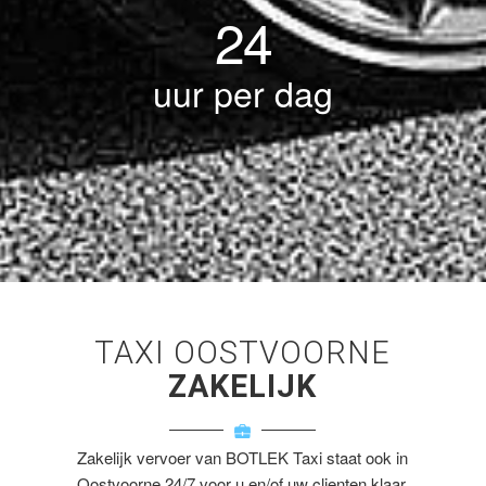
24
uur per dag
TAXI OOSTVOORNE
ZAKELIJK
Zakelijk vervoer van BOTLEK Taxi staat ook in
Oostvoorne 24/7 voor u en/of uw clienten klaar.