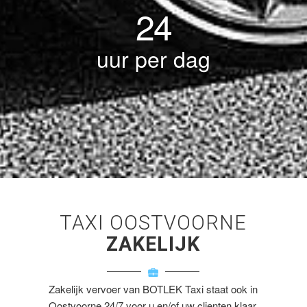
24
uur per dag
TAXI OOSTVOORNE
ZAKELIJK
Zakelijk vervoer van BOTLEK Taxi staat ook in
Oostvoorne 24/7 voor u en/of uw clienten klaar.