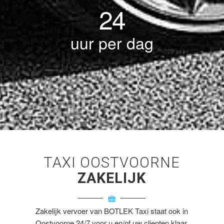
24
uur per dag
TAXI OOSTVOORNE
ZAKELIJK
Zakelijk vervoer van BOTLEK Taxi staat ook in
Oostvoorne 24/7 voor u en/of uw clienten klaar.