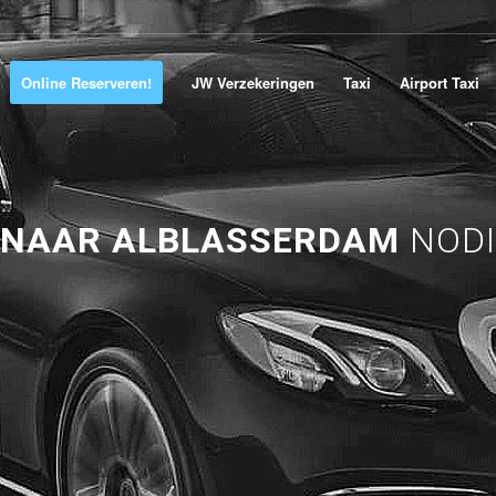
Online Reserveren!
JW Verzekeringen
Taxi
Airport Taxi
 NAAR ALBLASSERDAM
NODI