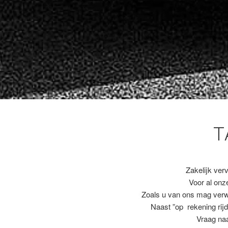
T
Zakelijk ver
Voor al on
Zoals u van ons mag ver
Naast ”op rekening rijd
Vraag naa