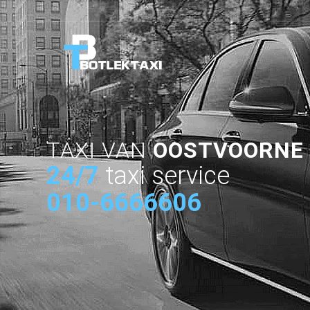
TAXI VAN
OOSTVOORNE
24/7
taxi service
010-6666606