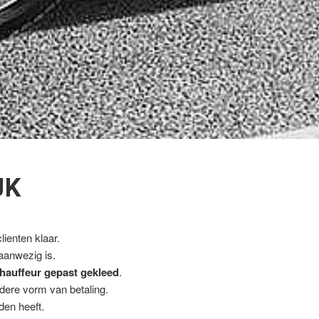
JK
ienten klaar.
 aanwezig is.
hauffeur gepast gekleed
.
ndere vorm van betaling.
den heeft.