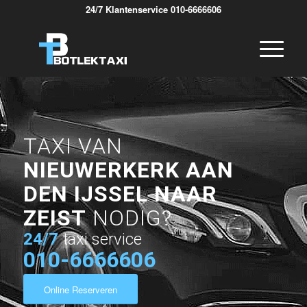
24/7 Klantenservice 010-6666606
TAXI VAN
NIEUWERKERK AAN
DEN IJSSEL NAAR
ZEIST
NODIG?
24/7
taxi service
010-6666606
Online Reserveren