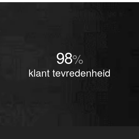
98
%
klant tevredenheid