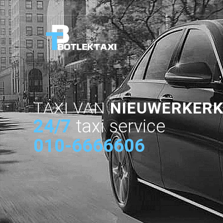
TAXI VAN
NIEUWERKERK
24/7
taxi service
010-6666606