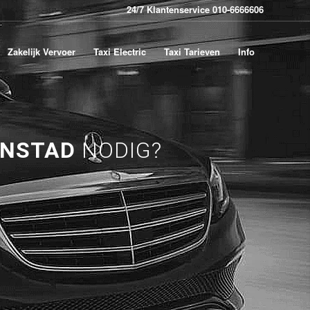
24/7 Klantenservice 010-6666606
Zakelijk Vervoer
Taxi Electric
Taxi Tarieven
Info
ANSTAD
NODIG?