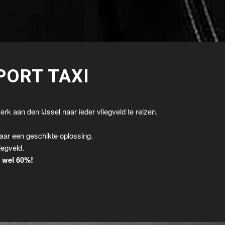
PORT TAXI
rk aan den IJssel naar ieder vliegveld te reizen.
.
aar een geschikte oplossing.
iegveld.
t wel 60%!