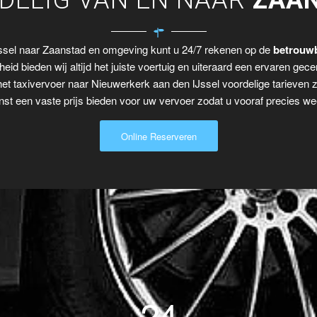
DELIG VAN EN NAAR
ZAA
Jssel naar Zaanstad en omgeving kunt u 24/7 rekenen op de
betrouwb
eid bieden wij altijd het juiste voertuig en uiteraard een ervaren gecer
het taxivervoer naar Nieuwerkerk aan den IJssel voordelige tarieven 
t een vaste prijs bieden voor uw vervoer zodat u vooraf precies wee
Online Reserveren
24