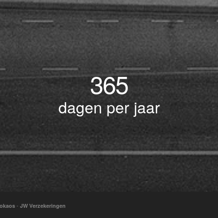
365
dagen per jaar
-
okaos
JW Verzekeringen