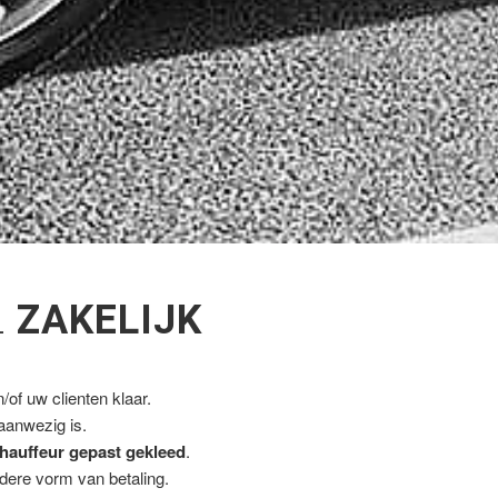
L
ZAKELIJK
of uw clienten klaar.
 aanwezig is.
hauffeur gepast gekleed
.
ndere vorm van betaling.