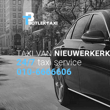
TAXI VAN
NIEUWERKERK
24/7
taxi service
010-6666606