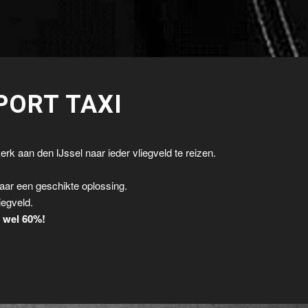
PORT TAXI
rk aan den IJssel naar ieder vliegveld te reizen.
.
aar een geschikte oplossing.
iegveld.
t wel 60%!