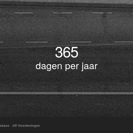
365
dagen per jaar
-
okaos
JW Verzekeringen