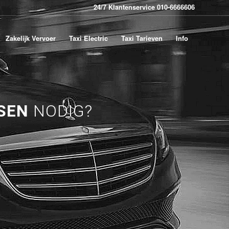
24/7 Klantenservice 010-6666606
Zakelijk Vervoer
Taxi Electric
Taxi Tarieven
Info
SEN
NODIG?