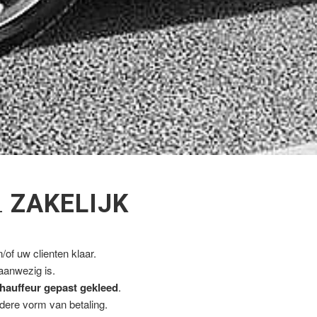
L
ZAKELIJK
of uw clienten klaar.
 aanwezig is.
hauffeur gepast gekleed
.
ndere vorm van betaling.