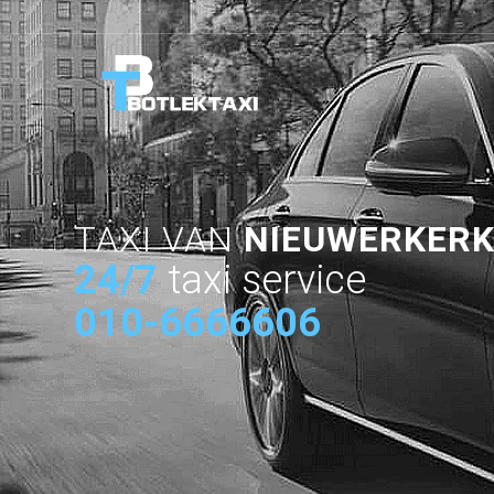
TAXI VAN
NIEUWERKERK
24/7
taxi service
010-6666606