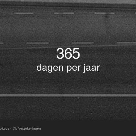
365
dagen per jaar
-
okaos
JW Verzekeringen