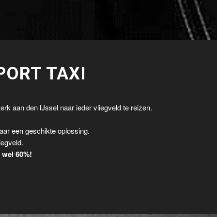
PORT TAXI
rk aan den IJssel naar ieder vliegveld te reizen.
.
aar een geschikte oplossing.
iegveld.
t wel 60%!