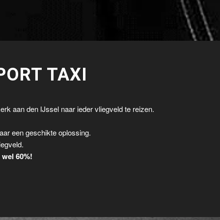
PORT TAXI
rk aan den IJssel naar ieder vliegveld te reizen.
.
aar een geschikte oplossing.
iegveld.
t wel 60%!