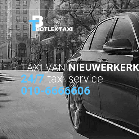
TAXI VAN
NIEUWERKERK
24/7
taxi service
010-6666606