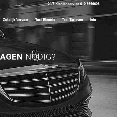
24/7 Klantenservice 010-6666606
Zakelijk Vervoer
Taxi Electric
Taxi Tarieven
Info
HAGEN
NODIG?