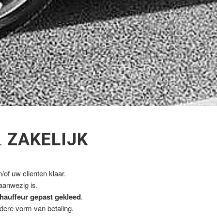
L
ZAKELIJK
of uw clienten klaar.
 aanwezig is.
hauffeur gepast gekleed
.
ndere vorm van betaling.