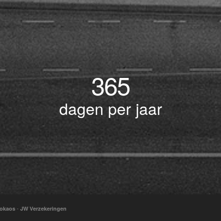
365
dagen per jaar
-
okaos
JW Verzekeringen