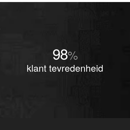
98
%
klant tevredenheid