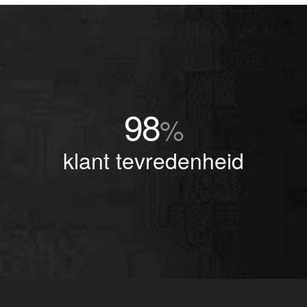
98
%
klant tevredenheid