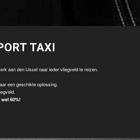
PORT TAXI
rk aan den IJssel naar ieder vliegveld te reizen.
.
aar een geschikte oplossing.
iegveld.
t wel 60%!