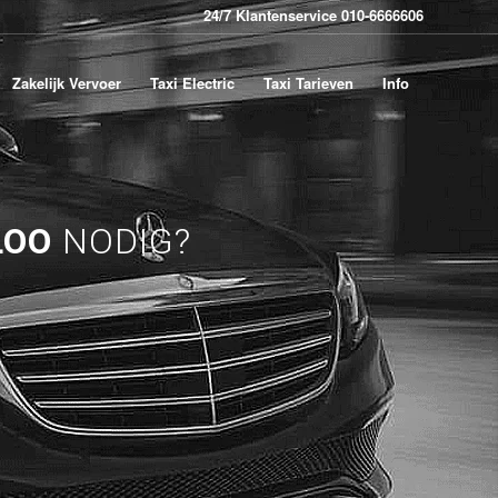
24/7 Klantenservice 010-6666606
Zakelijk Vervoer
Taxi Electric
Taxi Tarieven
Info
LOO
NODIG?