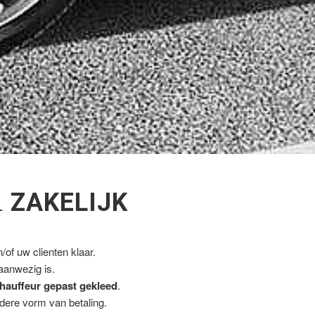
L
ZAKELIJK
of uw clienten klaar.
 aanwezig is.
hauffeur gepast gekleed
.
ndere vorm van betaling.