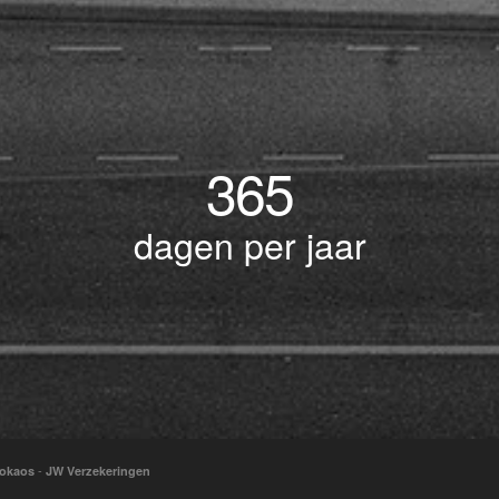
365
dagen per jaar
-
okaos
JW Verzekeringen