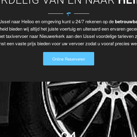
RDELIG VAN EN NAAR
HE
IJssel naar Heiloo en omgeving kunt u 24/7 rekenen op de
betrouwba
eid bieden wij altijd het juiste voertuig en uiteraard een ervaren gecer
het taxivervoer naar Nieuwerkerk aan den IJssel voordelige tarieven 
t een vaste prijs bieden voor uw vervoer zodat u vooraf precies wee
Online Reserveren
24