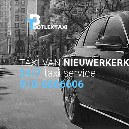
TAXI VAN
NIEUWERKERK
24/7
taxi service
010-6666606