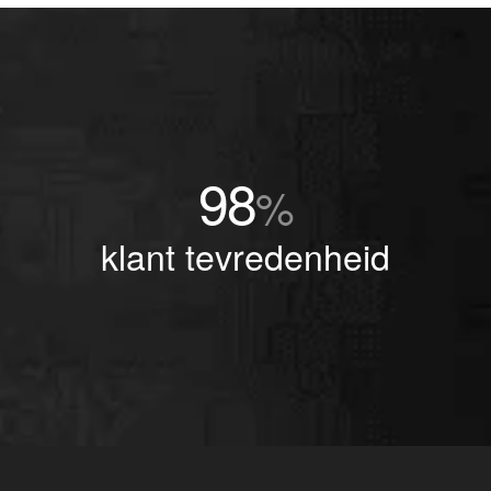
98
%
klant tevredenheid