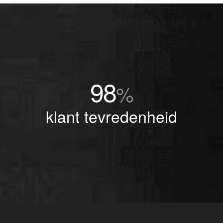
98
%
klant tevredenheid