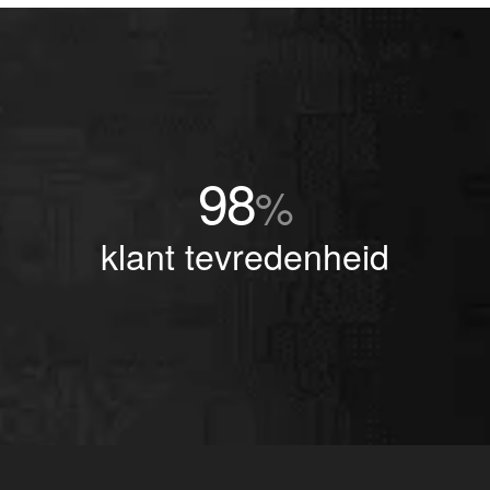
98
%
klant tevredenheid