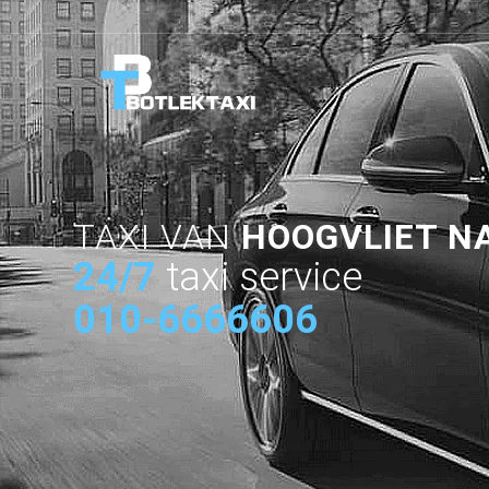
TAXI VAN
HOOGVLIET N
24/7
taxi service
010-6666606