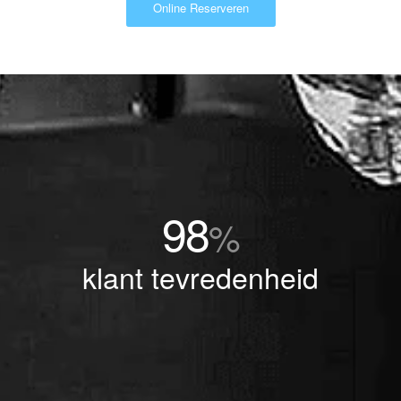
Online Reserveren
98
%
klant tevredenheid