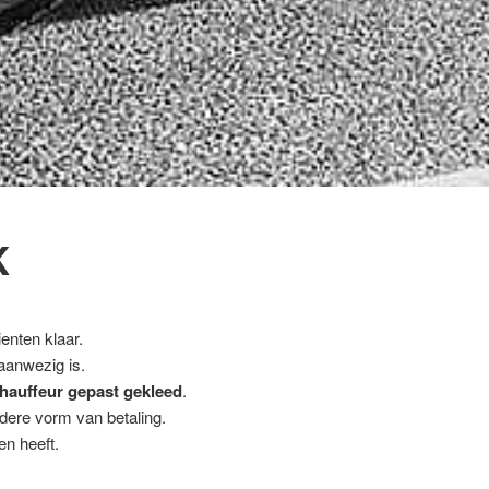
K
enten klaar.
 aanwezig is.
hauffeur gepast gekleed
.
ndere vorm van betaling.
en heeft.