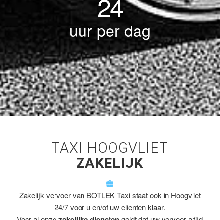
24
uur per dag
TAXI HOOGVLIET
ZAKELIJK
Zakelijk vervoer van BOTLEK Taxi staat ook in Hoogvliet
24/7 voor u en/of uw clienten klaar.
Voor al onze
zakelijke diensten
geldt dat uw vervoer altijd