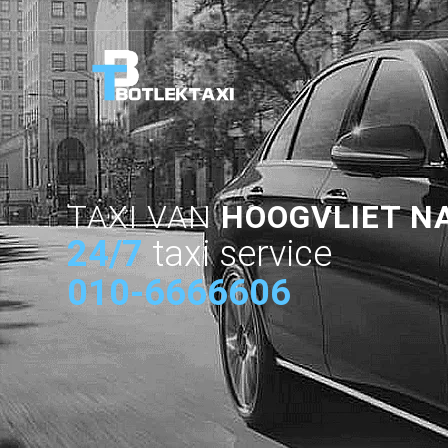
TAXI VAN
HOOGVLIET N
24/7
taxi service
010-6666606