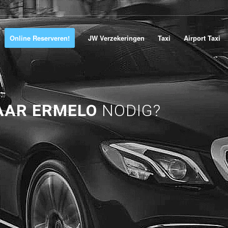
Online Reserveren!
JW Verzekeringen
Taxi
Airport Taxi
AAR ERMELO
NODIG?