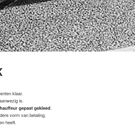
K
enten klaar.
 aanwezig is.
hauffeur gepast gekleed
.
ndere vorm van betaling.
en heeft.