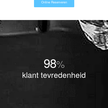
Online Reserveren
98
%
klant tevredenheid