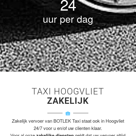
24
uur per dag
TAXI HOOGVLIET
ZAKELIJK
Zakelijk vervoer van BOTLEK Taxi staat ook in Hoogvliet
24/7 voor u en/of uw clienten klaar.
Voor al onze
zakelijke diensten
geldt dat uw vervoer altijd