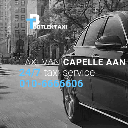
TAXI VAN
CAPELLE AAN 
24/7
taxi service
010-6666606