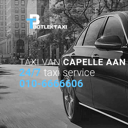
TAXI VAN
CAPELLE AAN
24/7
taxi service
010-6666606