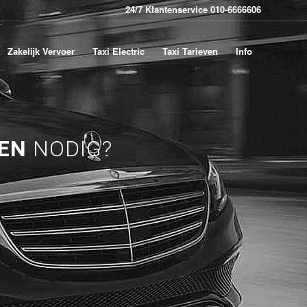
24/7 Klantenservice 010-6666606
Zakelijk Vervoer
Taxi Electric
Taxi Tarieven
Info
EEN
NODIG?