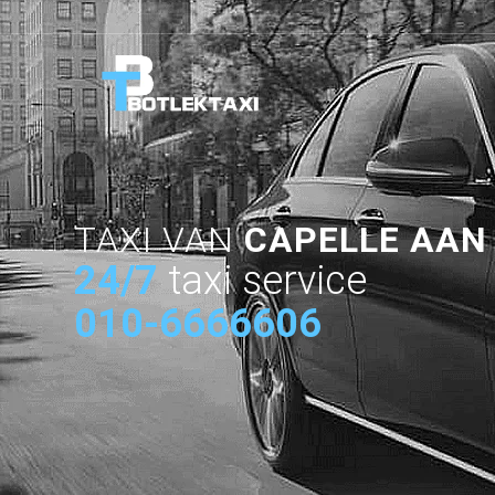
TAXI VAN
CAPELLE AAN
24/7
taxi service
010-6666606