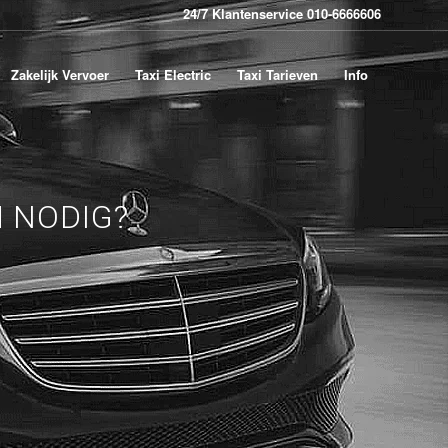
24/7 Klantenservice 010-6666606
Zakelijk Vervoer
Taxi Electric
Taxi Tarieven
Info
M
NODIG?