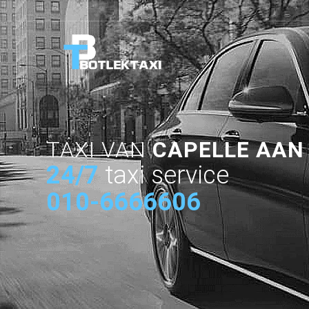
TAXI VAN
CAPELLE AAN
24/7
taxi service
010-6666606