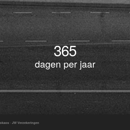
365
dagen per jaar
-
okaos
JW Verzekeringen