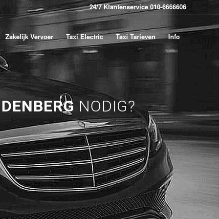
24/7 Klantenservice 010-6666606
Zakelijk Vervoer
Taxi Electric
Taxi Tarieven
Info
IDENBERG
NODIG?