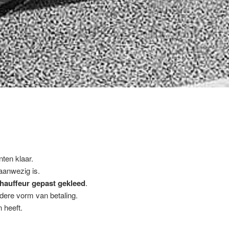
nten klaar.
 aanwezig is.
hauffeur gepast gekleed
.
ndere vorm van betaling.
 heeft.