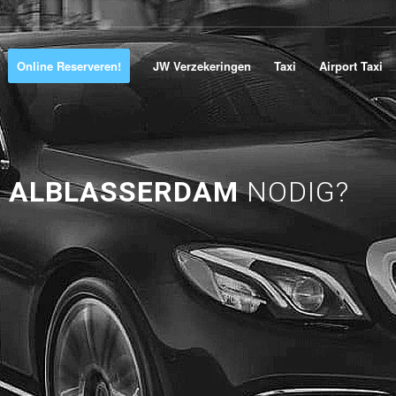
Online Reserveren!
JW Verzekeringen
Taxi
Airport Taxi
R ALBLASSERDAM
NODIG?