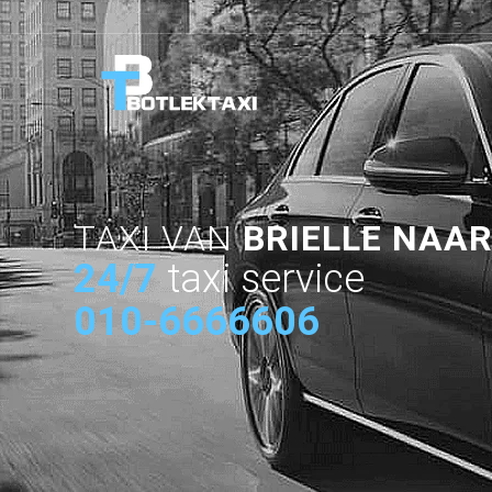
TAXI VAN
BRIELLE NAA
24/7
taxi service
010-6666606