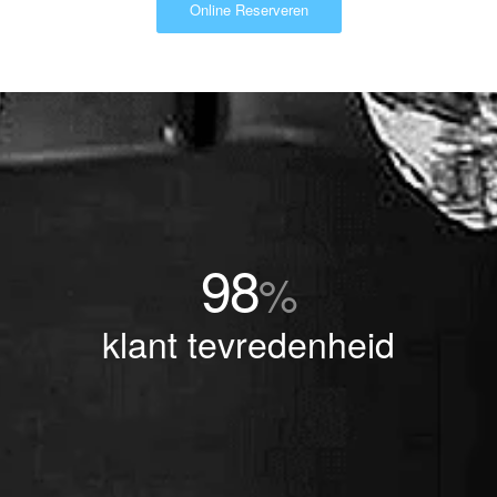
Online Reserveren
98
%
klant tevredenheid