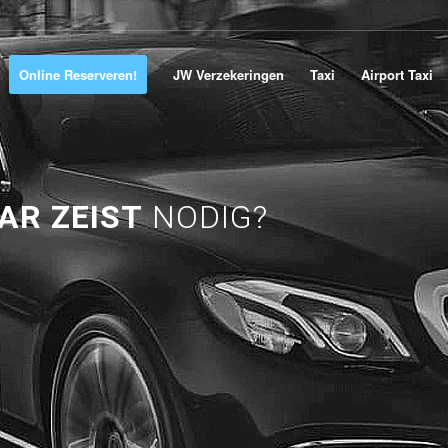
Online Reserveren!
JW Verzekeringen
Taxi
Airport Taxi
AR ZEIST
NODIG?