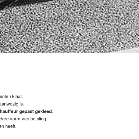
K
enten klaar.
 aanwezig is.
hauffeur gepast gekleed
.
ndere vorm van betaling.
n heeft.