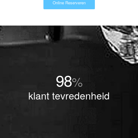
Online Reserveren
98
%
klant tevredenheid