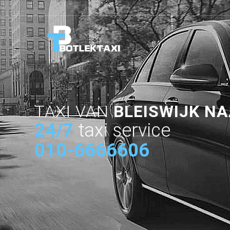
TAXI VAN
BLEISWIJK NA
24/7
taxi service
010-6666606