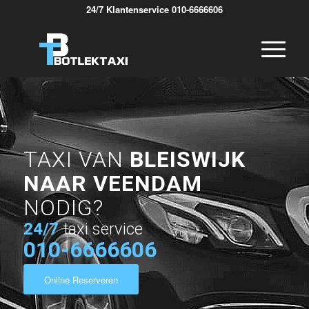
24/7 Klantenservice 010-6666606
TAXI VAN
BLEISWIJK
NAAR VEENDAM
NODIG?
24/7
taxi service
010-6666606
Online Reserveren