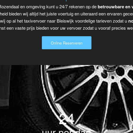
r Rozendaal en omgeving kunt u 24/7 rekenen op de
betrouwbare en v
eid bieden wij altijd het juiste voertuig en uiteraard een ervaren gecer
ij op al het taxivervoer naar Bleiswijk voordelige tarieven zodat u
no
t een vaste prijs bieden voor uw vervoer zodat u vooraf precies wee
Online Reserveren
24
uur per dag