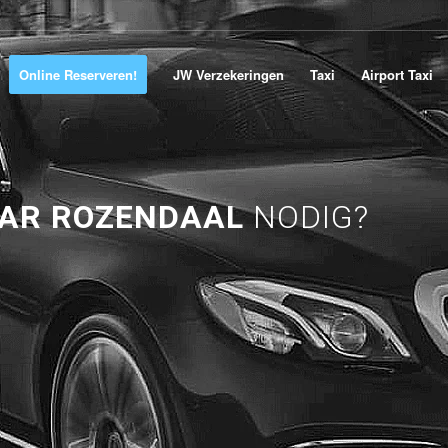
Online Reserveren!
JW Verzekeringen
Taxi
Airport Taxi
AAR ROZENDAAL
NODIG?