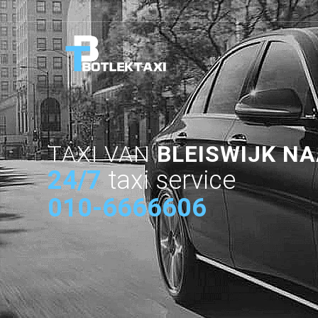
TAXI VAN
BLEISWIJK N
24/7
taxi service
010-6666606