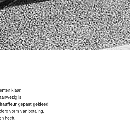
K
enten klaar.
 aanwezig is.
hauffeur gepast gekleed
.
ndere vorm van betaling.
n heeft.