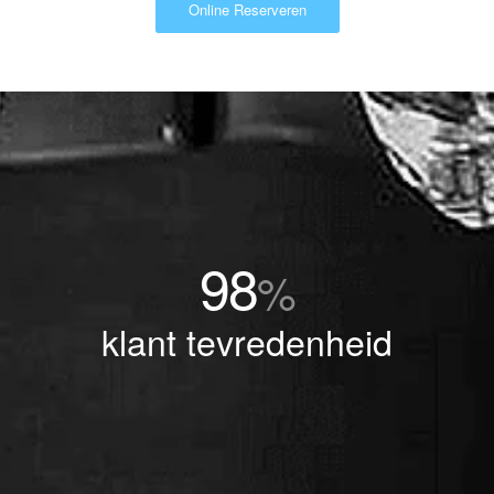
Online Reserveren
98
%
klant tevredenheid