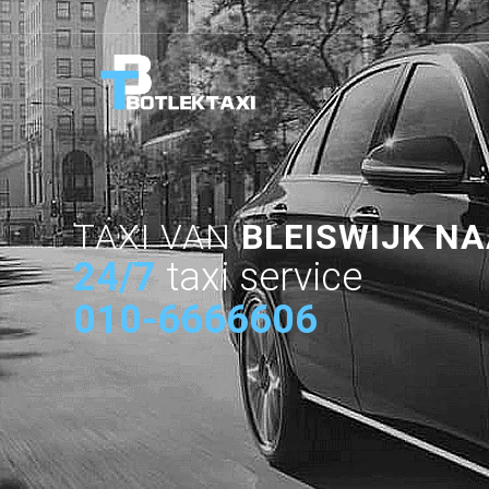
TAXI VAN
BLEISWIJK N
24/7
taxi service
010-6666606