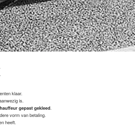
K
enten klaar.
 aanwezig is.
hauffeur gepast gekleed
.
ndere vorm van betaling.
n heeft.