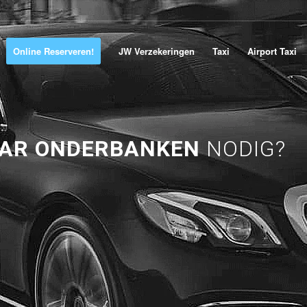
Online Reserveren!
JW Verzekeringen
Taxi
Airport Taxi
AAR ONDERBANKEN
NODIG?