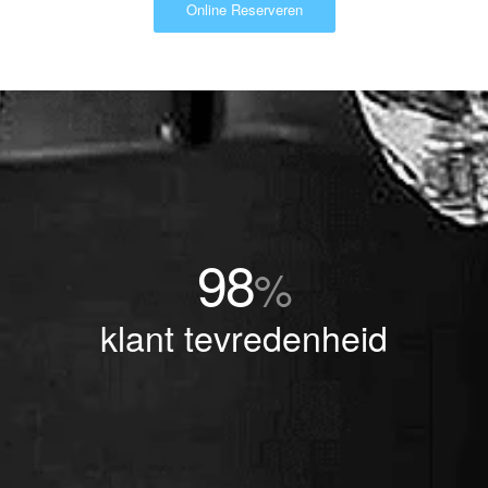
Online Reserveren
98
%
klant tevredenheid