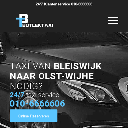
24/7 Klantenservice 010-6666606
TAXI VAN
BLEISWIJK
NAAR OLST-WIJHE
NODIG?
24/7
taxi service
010-6666606
Online Reserveren