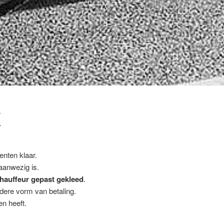
K
enten klaar.
 aanwezig is.
hauffeur gepast gekleed
.
ndere vorm van betaling.
n heeft.