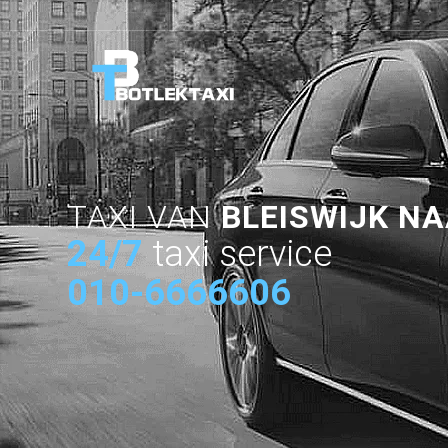
TAXI VAN
BLEISWIJK N
24/7
taxi service
010-6666606