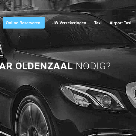
Online Reserveren!
JW Verzekeringen
Taxi
Airport Taxi
AAR OLDENZAAL
NODIG?