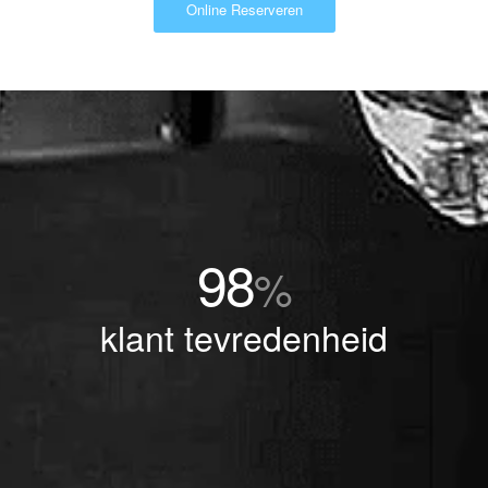
Online Reserveren
98
%
klant tevredenheid