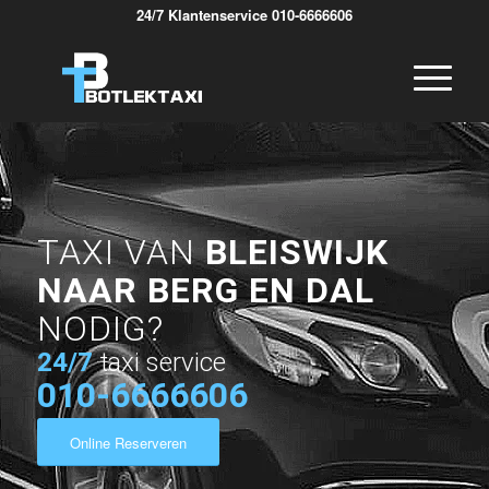
24/7 Klantenservice 010-6666606
TAXI VAN
BLEISWIJK
NAAR BERG EN DAL
NODIG?
24/7
taxi service
010-6666606
Online Reserveren