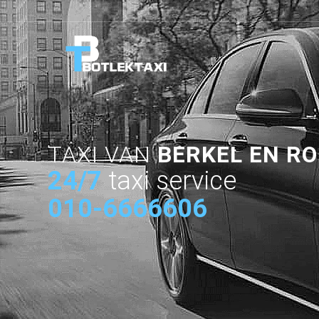
TAXI VAN
BERKEL EN R
24/7
taxi service
010-6666606