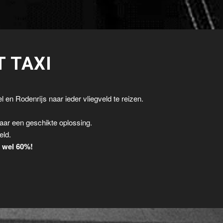
T TAXI
l en Rodenrijs naar ieder vliegveld te reizen.
.
aar een geschikte oplossing.
eld.
t wel 60%!