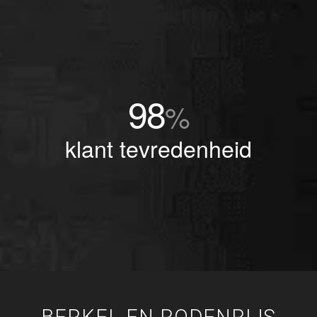
98
%
klant tevredenheid
BERKEL EN RODENRIJS