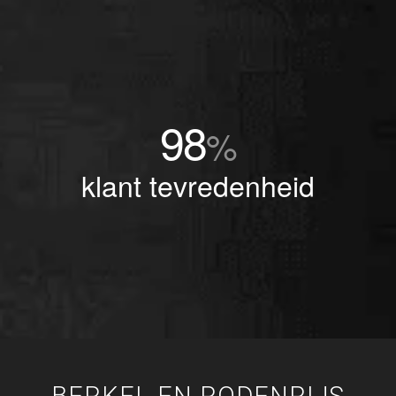
98
%
klant tevredenheid
BERKEL EN RODENRIJS