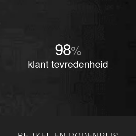
98
%
klant tevredenheid
BERKEL EN RODENRIJS