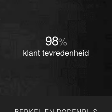
98
%
klant tevredenheid
BERKEL EN RODENRIJS