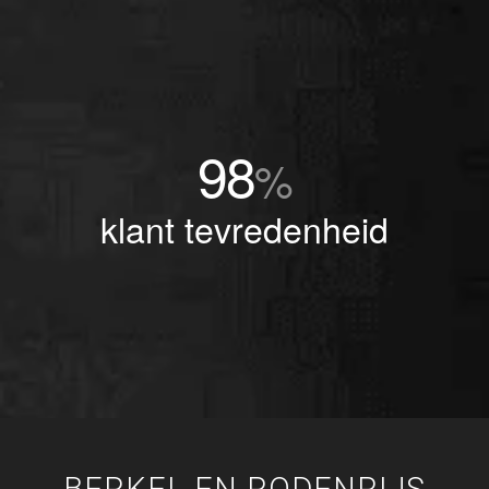
98
%
klant tevredenheid
BERKEL EN RODENRIJS