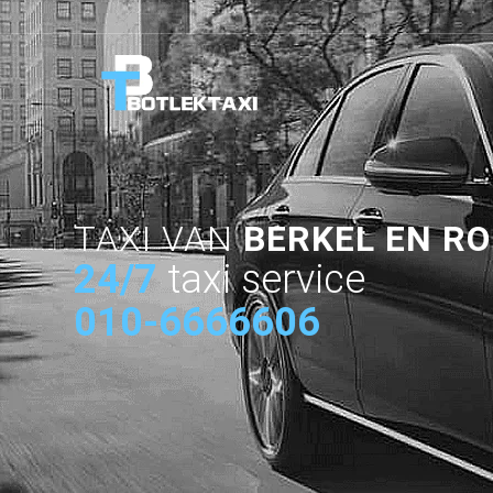
TAXI VAN
BERKEL EN R
24/7
taxi service
010-6666606