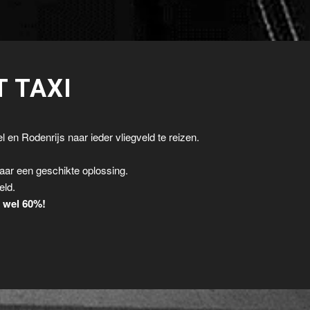
T TAXI
l en Rodenrijs naar ieder vliegveld te reizen.
.
aar een geschikte oplossing.
eld.
t wel 60%!