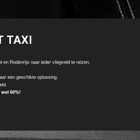
T TAXI
l en Rodenrijs naar ieder vliegveld te reizen.
.
aar een geschikte oplossing.
eld.
t wel 60%!