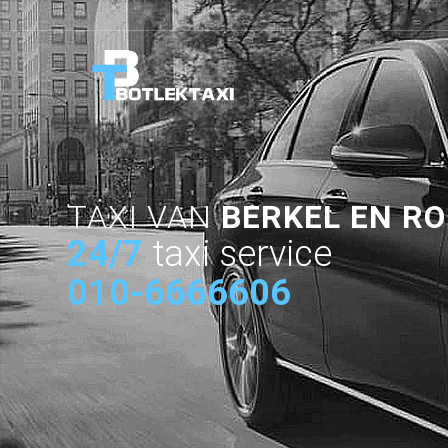
TAXI VAN
BERKEL EN RO
24/7
taxi service
010-6666606