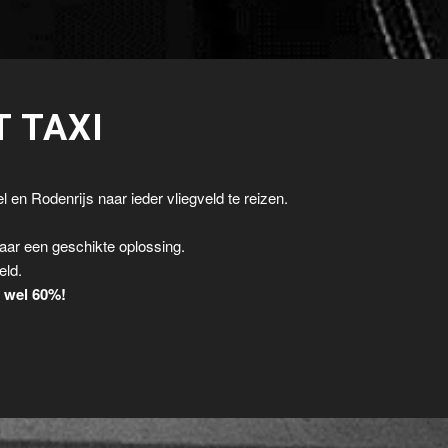
T TAXI
l en Rodenrijs naar ieder vliegveld te reizen.
.
aar een geschikte oplossing.
eld.
t wel 60%!