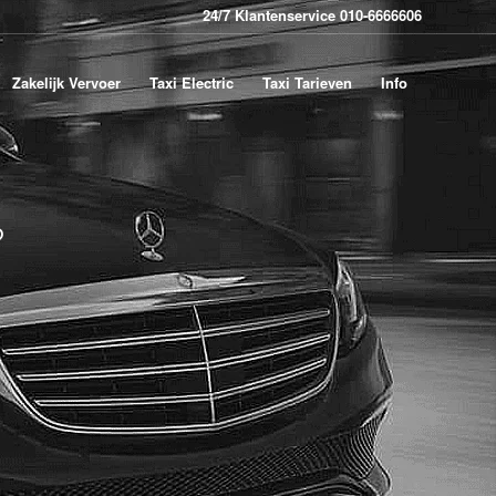
24/7 Klantenservice 010-6666606
Zakelijk Vervoer
Taxi Electric
Taxi Tarieven
Info
?