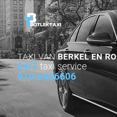
TAXI VAN
BERKEL EN R
24/7
taxi service
010-6666606